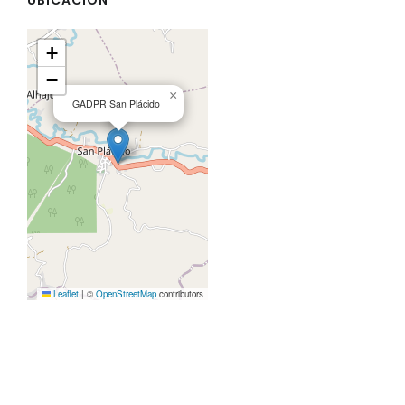
+
−
×
GADPR San Plácido
Leaflet
|
©
OpenStreetMap
contributors