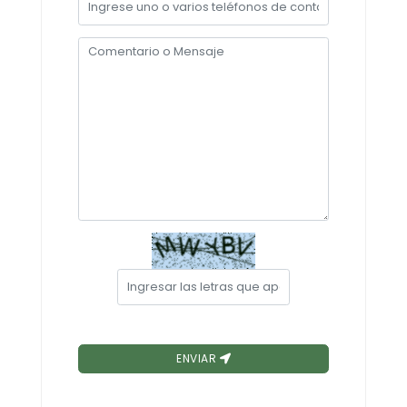
Convocatorias
GESTIÓN ADMINISTRATIVA
Plan de desarrollo y Ordenamiento Territorial - PD
Plan Anual Contratación - PAC
Plan Operativo Anual - POA
Convenios Institucionales
PRESUPUESTO: EJECUCIÓN Y REPORTES
Cédulas presupuestarias y balances
Procesos de contratación
Ejecución Presupuestaria
Obras y proyectos
ENVIAR