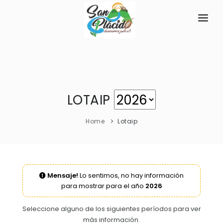
INICIO
LA PARROQUIA
RESEÑA HISTÓRICA
GAD
LOTAIP
Historia Antigua
TRANSPARENCIA
Home
Lotaip
Historia Actual
GESTIÓN Y PRESUPUESTO
Símbolos Cívicos
GESTIÓN INSTITUCIONAL
MECANISMOS DE PARTICIPACIÓN
GEOGRAFÍA
Mensaje!
Lo sentimos, no hay información
Sesiones Ordinarias
TURISMO
para mostrar para el año
2026
Ubicación
CIUDADANÍA ACTIVA
Sesiones Extraordinarias
Clima
Solicitud de acceso información pública
Seleccione alguno de los siguientes períodos para ver
Resoluciones
más información.
NEW