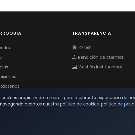
ARROQUIA
TRANSPARENCIA
ridad
LOTAIP
OT
Rendición de cuentas
cias
Gestión Institucional
isiones
táctenos
s cookies propias y de terceros para mejorar tu experiencia de na
r navegando aceptas nuestra
política de cookies
,
política de priv
© 2026 TSW - TecnoServiWeb. All Rights Reserved.