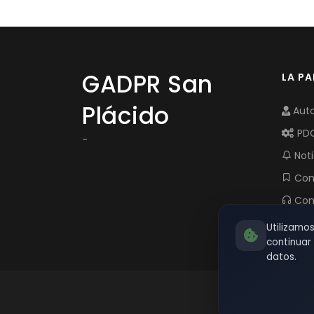
GADPR San
LA P
Plácido
Auto
PD
-
Noti
Com
Con
Utilizamo
continua
datos.