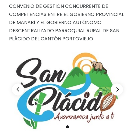
CONVENIO DE GESTIÓN CONCURRENTE DE
Convocatorias
COMPETENCIAS ENTRE EL GOBIERNO PROVINCIAL
GESTIÓN ADMINISTRATIVA
DE MANABÍ Y EL GOBIERNO AUTÓNOMO
DESCENTRALIZADO PARROQUIAL RURAL DE SAN
Plan de desarrollo y Ordenamiento Territorial - PD
PLÁCIDO DEL CANTÓN PORTOVIEJO
Plan Anual Contratación - PAC
Plan Operativo Anual - POA
Convenios Institucionales
PRESUPUESTO: EJECUCIÓN Y REPORTES
Cédulas presupuestarias y balances
Procesos de contratación
Ejecución Presupuestaria
Obras y proyectos