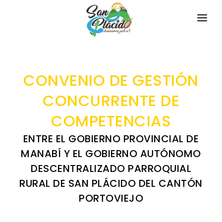
INICIO
LA PARROQUIA
CONVENIO DE GESTIÓN
RESEÑA HISTÓRICA
GAD
CONCURRENTE DE
Historia Antigua
COMPETENCIAS
TRANSPARENCIA
Historia Actual
ENTRE EL GOBIERNO PROVINCIAL DE
GESTIÓN Y PRESUPUESTO
Símbolos Cívicos
MANABÍ Y EL GOBIERNO AUTÓNOMO
GESTIÓN INSTITUCIONAL
MECANISMOS DE PARTICIPACIÓN
DESCENTRALIZADO PARROQUIAL
GEOGRAFÍA
Sesiones Ordinarias
RURAL DE SAN PLÁCIDO DEL CANTÓN
TURISMO
Ubicación
CIUDADANÍA ACTIVA
PORTOVIEJO
Sesiones Extraordinarias
Clima
Solicitud de acceso información pública
Resoluciones
NEW