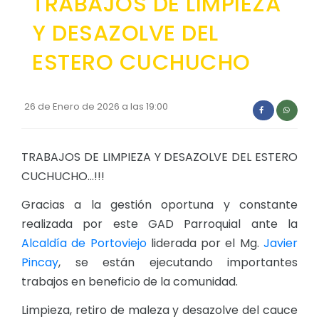
TRABAJOS DE LIMPIEZA
Convocatorias
Y DESAZOLVE DEL
GESTIÓN ADMINISTRATIVA
ESTERO CUCHUCHO
Plan de desarrollo y Ordenamiento Territorial - PD
Plan Anual Contratación - PAC
26 de Enero de 2026 a las 19:00
Plan Operativo Anual - POA
Convenios Institucionales
TRABAJOS DE LIMPIEZA Y DESAZOLVE DEL ESTERO
CUCHUCHO...!!!
PRESUPUESTO: EJECUCIÓN Y REPORTES
Gracias a la gestión oportuna y constante
Cédulas presupuestarias y balances
realizada por este GAD Parroquial ante la
Procesos de contratación
Alcaldía de Portoviejo
liderada por el Mg.
Javier
Ejecución Presupuestaria
Pincay
, se están ejecutando importantes
trabajos en beneficio de la comunidad.
Obras y proyectos
Limpieza, retiro de maleza y desazolve del cauce