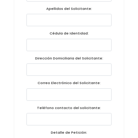
Convocatorias
Apellidos del Solicitante:
GESTIÓN ADMINISTRATIVA
Plan de desarrollo y Ordenamiento Territorial - PD
Cédula de Identidad:
Plan Anual Contratación - PAC
Plan Operativo Anual - POA
Dirección Domiciliaria del Solicitante:
Convenios Institucionales
PRESUPUESTO: EJECUCIÓN Y REPORTES
Correo Electrónico del Solicitante:
Cédulas presupuestarias y balances
Procesos de contratación
Teléfono contacto del solicitante:
Ejecución Presupuestaria
Obras y proyectos
Detalle de Petición: