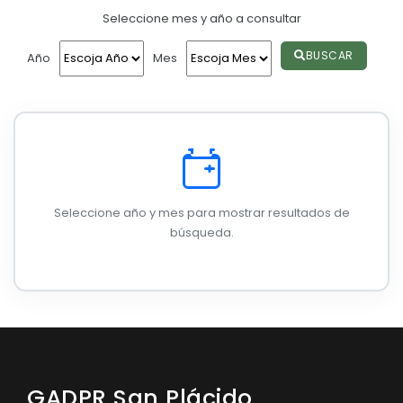
Seleccione mes y año a consultar
Convocatorias
GESTIÓN ADMINISTRATIVA
BUSCAR
Año
Mes
Plan de desarrollo y Ordenamiento Territorial - PD
Plan Anual Contratación - PAC
Plan Operativo Anual - POA
Convenios Institucionales
Seleccione año y mes para mostrar resultados de
PRESUPUESTO: EJECUCIÓN Y REPORTES
búsqueda.
Cédulas presupuestarias y balances
Procesos de contratación
Ejecución Presupuestaria
Obras y proyectos
GADPR San Plácido