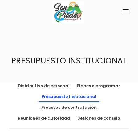
INICIO
LA PARROQUIA
PRESUPUESTO INSTITUCIONAL
RESEÑA HISTÓRICA
GAD
Historia Antigua
TRANSPARENCIA
Historia Actual
Distributivo de personal
Planes o programas
GESTIÓN Y PRESUPUESTO
Símbolos Cívicos
Presupuesto Institucional
GESTIÓN INSTITUCIONAL
MECANISMOS DE PARTICIPACIÓN
GEOGRAFÍA
Procesos de contratación
Sesiones Ordinarias
TURISMO
Ubicación
CIUDADANÍA ACTIVA
Reuniones de autoridad
Sesiones de consejo
Sesiones Extraordinarias
Clima
Solicitud de acceso información pública
Resoluciones
NEW