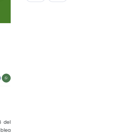
8 del
mblea